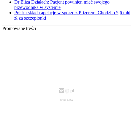
Dr Eliza Działach: Pacjent powinien mieć swojego
przewodnika w systemie
Polska składa apelację w sporze z Pfizerem. Chodzi o 5,6 mld
zł za szczepionki
Promowane treści