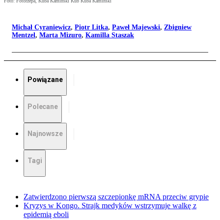
Foto: Fotorzepa, Kuba Kamiński Kub Kuba Kamiński
Michał Cyraniewicz
,
Piotr Litka
,
Paweł Majewski
,
Zbigniew
Mentzel
,
Marta Mizuro
,
Kamilla Staszak
Powiązane
Polecane
Najnowsze
Tagi
Zatwierdzono pierwszą szczepionkę mRNA przeciw grypie
Kryzys w Kongo. Strajk medyków wstrzymuje walkę z
epidemią eboli