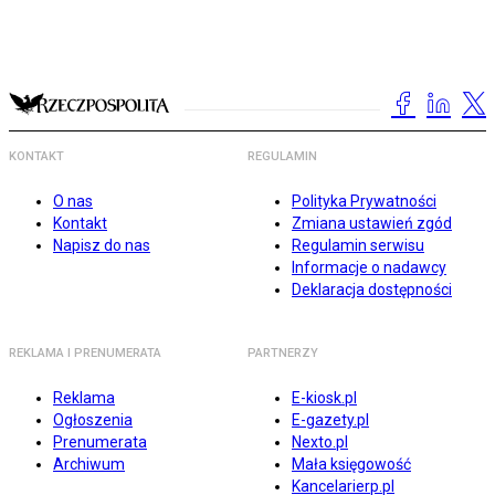
KONTAKT
REGULAMIN
O nas
Polityka Prywatności
Kontakt
Zmiana ustawień zgód
Napisz do nas
Regulamin serwisu
Informacje o nadawcy
Deklaracja dostępności
REKLAMA I PRENUMERATA
PARTNERZY
Reklama
E-kiosk.pl
Ogłoszenia
E-gazety.pl
Prenumerata
Nexto.pl
Archiwum
Mała księgowość
Kancelarierp.pl