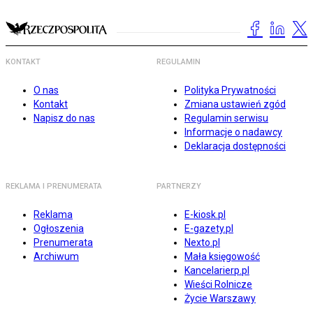
KONTAKT
REGULAMIN
O nas
Polityka Prywatności
Kontakt
Zmiana ustawień zgód
Napisz do nas
Regulamin serwisu
Informacje o nadawcy
Deklaracja dostępności
REKLAMA I PRENUMERATA
PARTNERZY
Reklama
E-kiosk.pl
Ogłoszenia
E-gazety.pl
Prenumerata
Nexto.pl
Archiwum
Mała księgowość
Kancelarierp.pl
Wieści Rolnicze
Życie Warszawy