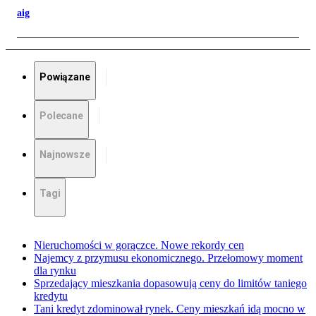
aig
Powiązane
Polecane
Najnowsze
Tagi
Nieruchomości w gorączce. Nowe rekordy cen
Najemcy z przymusu ekonomicznego. Przełomowy moment
dla rynku
Sprzedający mieszkania dopasowują ceny do limitów taniego
kredytu
Tani kredyt zdominował rynek. Ceny mieszkań idą mocno w