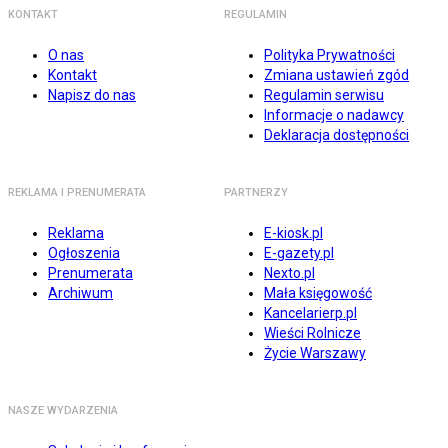
KONTAKT
REGULAMIN
O nas
Polityka Prywatności
Kontakt
Zmiana ustawień zgód
Napisz do nas
Regulamin serwisu
Informacje o nadawcy
Deklaracja dostępności
REKLAMA I PRENUMERATA
PARTNERZY
Reklama
E-kiosk.pl
Ogłoszenia
E-gazety.pl
Prenumerata
Nexto.pl
Archiwum
Mała księgowość
Kancelarierp.pl
Wieści Rolnicze
Życie Warszawy
NASZE WYDARZENIA