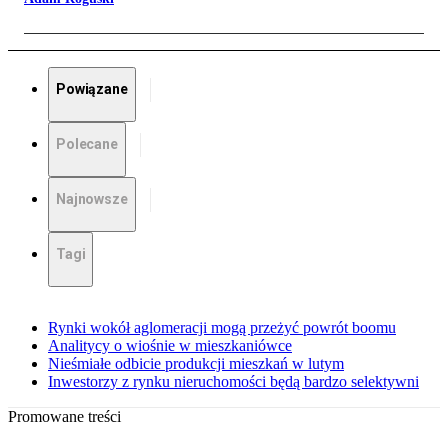
Powiązane
Polecane
Najnowsze
Tagi
Rynki wokół aglomeracji mogą przeżyć powrót boomu
Analitycy o wiośnie w mieszkaniówce
Nieśmiałe odbicie produkcji mieszkań w lutym
Inwestorzy z rynku nieruchomości będą bardzo selektywni
Promowane treści