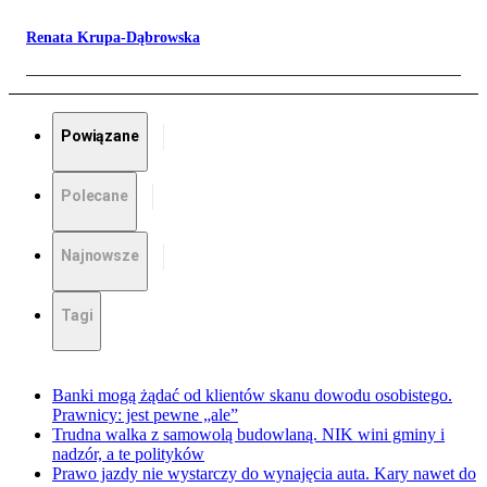
Renata Krupa-Dąbrowska
Powiązane
Polecane
Najnowsze
Tagi
Banki mogą żądać od klientów skanu dowodu osobistego.
Prawnicy: jest pewne „ale”
Trudna walka z samowolą budowlaną. NIK wini gminy i
nadzór, a te polityków
Prawo jazdy nie wystarczy do wynajęcia auta. Kary nawet do