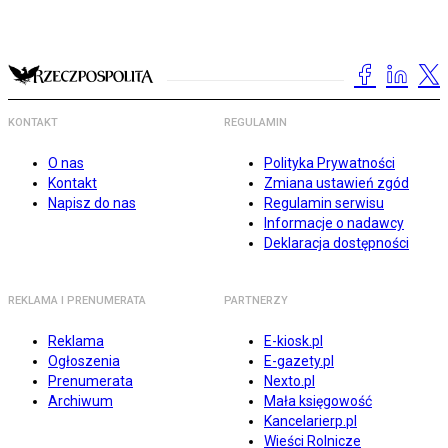
KONTAKT
REGULAMIN
O nas
Polityka Prywatności
Kontakt
Zmiana ustawień zgód
Napisz do nas
Regulamin serwisu
Informacje o nadawcy
Deklaracja dostępności
REKLAMA I PRENUMERATA
PARTNERZY
Reklama
E-kiosk.pl
Ogłoszenia
E-gazety.pl
Prenumerata
Nexto.pl
Archiwum
Mała księgowość
Kancelarierp.pl
Wieści Rolnicze