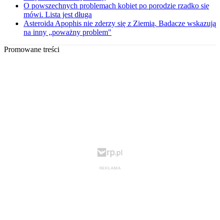
O powszechnych problemach kobiet po porodzie rzadko się
mówi. Lista jest długa
Asteroida Apophis nie zderzy się z Ziemią. Badacze wskazują
na inny „poważny problem"
Promowane treści