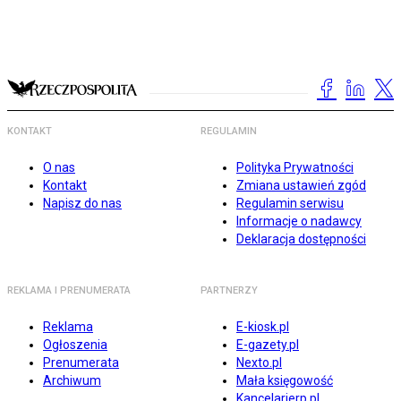
KONTAKT
REGULAMIN
O nas
Polityka Prywatności
Kontakt
Zmiana ustawień zgód
Napisz do nas
Regulamin serwisu
Informacje o nadawcy
Deklaracja dostępności
REKLAMA I PRENUMERATA
PARTNERZY
Reklama
E-kiosk.pl
Ogłoszenia
E-gazety.pl
Prenumerata
Nexto.pl
Archiwum
Mała księgowość
Kancelarierp.pl