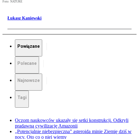
Foto: NATURE
Łukasz Kaniewski
Powiązane
Polecane
Najnowsze
Tagi
Oczom naukowców ukazały się setki konstrukcji. Odkryli
pradawną cywilizację Amazonii
„Potencjalnie niebezpieczna” asteroida minie Ziemię dziś w
nocy. Oto co o niej wiemy