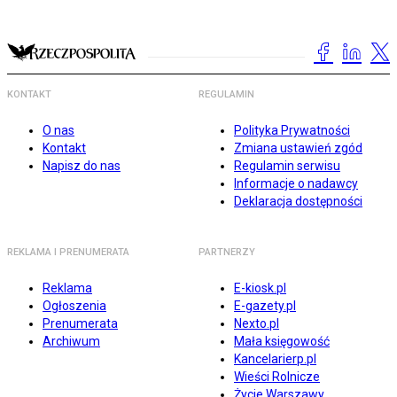
KONTAKT
REGULAMIN
O nas
Polityka Prywatności
Kontakt
Zmiana ustawień zgód
Napisz do nas
Regulamin serwisu
Informacje o nadawcy
Deklaracja dostępności
REKLAMA I PRENUMERATA
PARTNERZY
Reklama
E-kiosk.pl
Ogłoszenia
E-gazety.pl
Prenumerata
Nexto.pl
Archiwum
Mała księgowość
Kancelarierp.pl
Wieści Rolnicze
Życie Warszawy