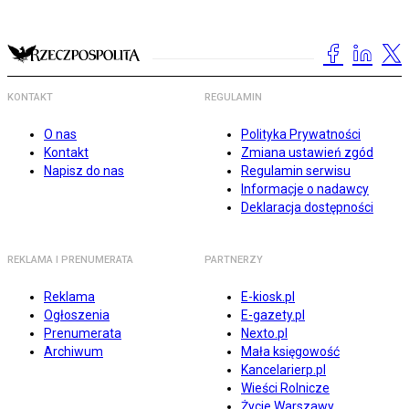
KONTAKT
REGULAMIN
O nas
Polityka Prywatności
Kontakt
Zmiana ustawień zgód
Napisz do nas
Regulamin serwisu
Informacje o nadawcy
Deklaracja dostępności
REKLAMA I PRENUMERATA
PARTNERZY
Reklama
E-kiosk.pl
Ogłoszenia
E-gazety.pl
Prenumerata
Nexto.pl
Archiwum
Mała księgowość
Kancelarierp.pl
Wieści Rolnicze
Życie Warszawy