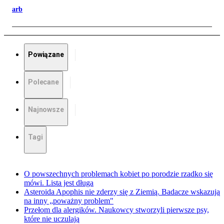
arb
Powiązane
Polecane
Najnowsze
Tagi
O powszechnych problemach kobiet po porodzie rzadko się
mówi. Lista jest długa
Asteroida Apophis nie zderzy się z Ziemią. Badacze wskazują
na inny „poważny problem"
Przełom dla alergików. Naukowcy stworzyli pierwsze psy,
które nie uczulają