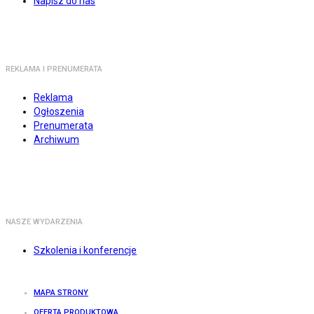
Napisz do nas
REKLAMA I PRENUMERATA
Reklama
Ogłoszenia
Prenumerata
Archiwum
NASZE WYDARZENIA
Szkolenia i konferencje
MAPA STRONY
OFERTA PRODUKTOWA