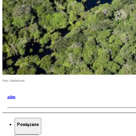
Foto: AdobeStock
adm
Powiązane