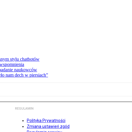
asnym stylu chatbotów
e wspomnienia
 badanie naukowców
ło nam dech w piersiach”
REGULAMIN
Polityka Prywatności
Zmiana ustawień zgód