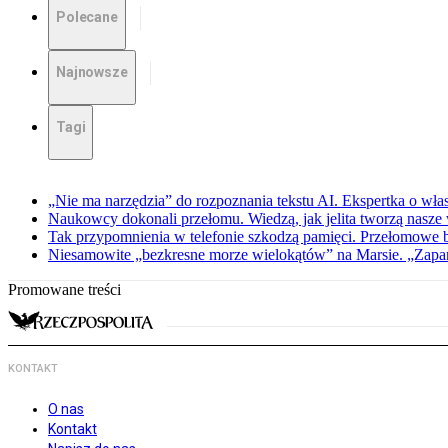
Polecane
Najnowsze
Tagi
„Nie ma narzędzia” do rozpoznania tekstu AI. Ekspertka o wł
Naukowcy dokonali przełomu. Wiedzą, jak jelita tworzą nasz
Tak przypomnienia w telefonie szkodzą pamięci. Przełomowe
Niesamowite „bezkresne morze wielokątów” na Marsie. „Zapar
Promowane treści
KONTAKT
O nas
Kontakt