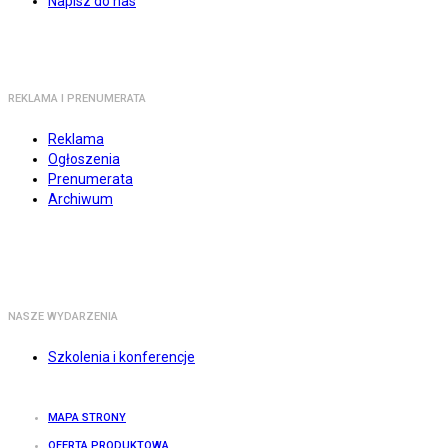
Napisz do nas
REKLAMA I PRENUMERATA
Reklama
Ogłoszenia
Prenumerata
Archiwum
NASZE WYDARZENIA
Szkolenia i konferencje
MAPA STRONY
OFERTA PRODUKTOWA