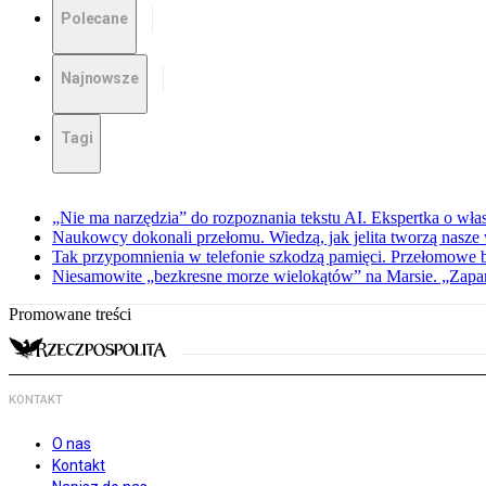
Polecane
Najnowsze
Tagi
„Nie ma narzędzia” do rozpoznania tekstu AI. Ekspertka o wł
Naukowcy dokonali przełomu. Wiedzą, jak jelita tworzą nasz
Tak przypomnienia w telefonie szkodzą pamięci. Przełomowe
Niesamowite „bezkresne morze wielokątów” na Marsie. „Zapar
Promowane treści
KONTAKT
O nas
Kontakt