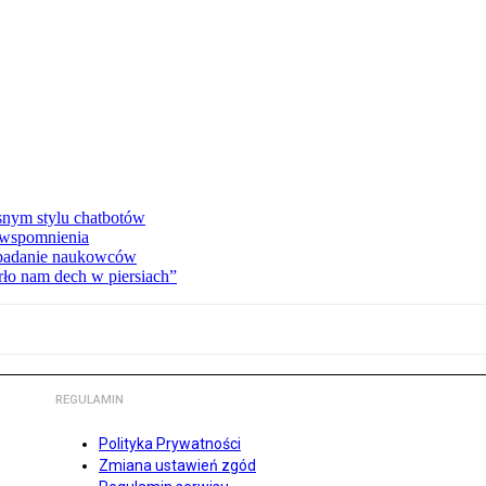
asnym stylu chatbotów
e wspomnienia
 badanie naukowców
ło nam dech w piersiach”
REGULAMIN
Polityka Prywatności
Zmiana ustawień zgód