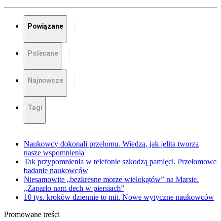
Powiązane
Polecane
Najnowsze
Tagi
Naukowcy dokonali przełomu. Wiedzą, jak jelita tworzą
nasze wspomnienia
Tak przypomnienia w telefonie szkodzą pamięci. Przełomowe
badanie naukowców
Niesamowite „bezkresne morze wielokątów” na Marsie.
„Zaparło nam dech w piersiach”
10 tys. kroków dziennie to mit. Nowe wytyczne naukowców
Promowane treści