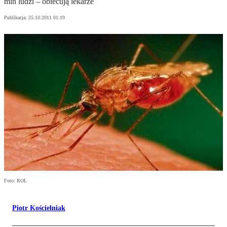
mln ludzi – obiecują lekarze
Publikacja:
25.10.2011 01:19
Foto: ROL
Piotr Kościelniak