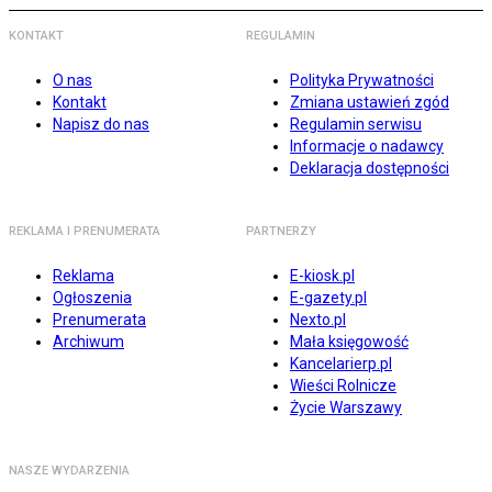
KONTAKT
REGULAMIN
O nas
Polityka Prywatności
Kontakt
Zmiana ustawień zgód
Napisz do nas
Regulamin serwisu
Informacje o nadawcy
Deklaracja dostępności
REKLAMA I PRENUMERATA
PARTNERZY
Reklama
E-kiosk.pl
Ogłoszenia
E-gazety.pl
Prenumerata
Nexto.pl
Archiwum
Mała księgowość
Kancelarierp.pl
Wieści Rolnicze
Życie Warszawy
NASZE WYDARZENIA