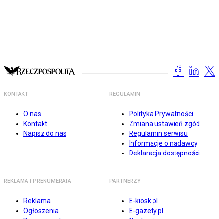
KONTAKT
REGULAMIN
O nas
Polityka Prywatności
Kontakt
Zmiana ustawień zgód
Napisz do nas
Regulamin serwisu
Informacje o nadawcy
Deklaracja dostępności
REKLAMA I PRENUMERATA
PARTNERZY
Reklama
E-kiosk.pl
Ogłoszenia
E-gazety.pl