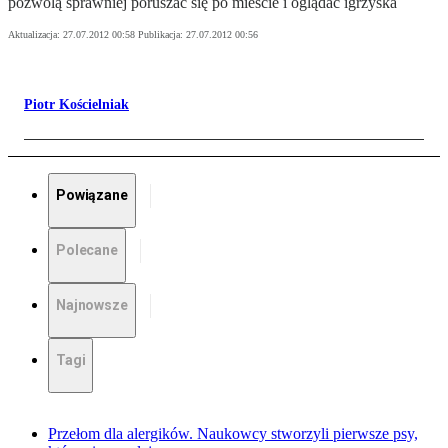
pozwolą sprawniej poruszać się po mieście i oglądać igrzyska
Aktualizacja:
27.07.2012 00:58
Publikacja:
27.07.2012 00:56
Piotr Kościelniak
Powiązane
Polecane
Najnowsze
Tagi
Przełom dla alergików. Naukowcy stworzyli pierwsze psy,