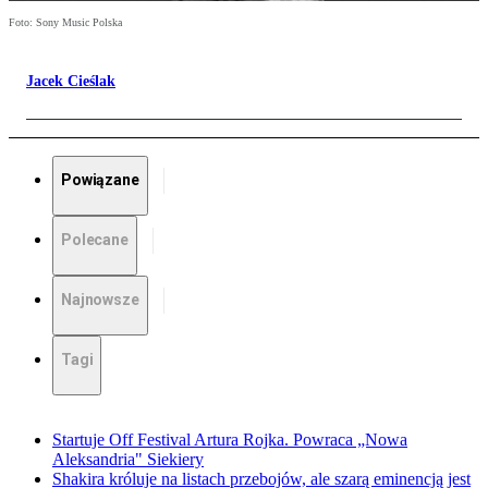
Foto: Sony Music Polska
Jacek Cieślak
Powiązane
Polecane
Najnowsze
Tagi
Startuje Off Festival Artura Rojka. Powraca „Nowa
Aleksandria" Siekiery
Shakira króluje na listach przebojów, ale szarą eminencją jest