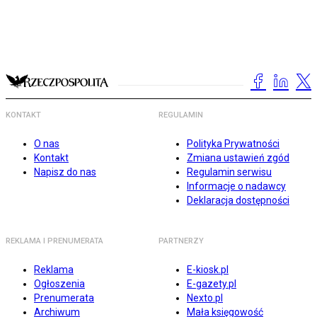
KONTAKT
REGULAMIN
O nas
Polityka Prywatności
Kontakt
Zmiana ustawień zgód
Napisz do nas
Regulamin serwisu
Informacje o nadawcy
Deklaracja dostępności
REKLAMA I PRENUMERATA
PARTNERZY
Reklama
E-kiosk.pl
Ogłoszenia
E-gazety.pl
Prenumerata
Nexto.pl
Archiwum
Mała księgowość