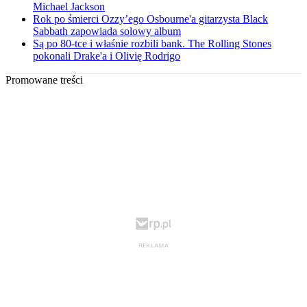
Michael Jackson
Rok po śmierci Ozzy’ego Osbourne'a gitarzysta Black
Sabbath zapowiada solowy album
Są po 80-tce i właśnie rozbili bank. The Rolling Stones
pokonali Drake'a i Olivię Rodrigo
Promowane treści