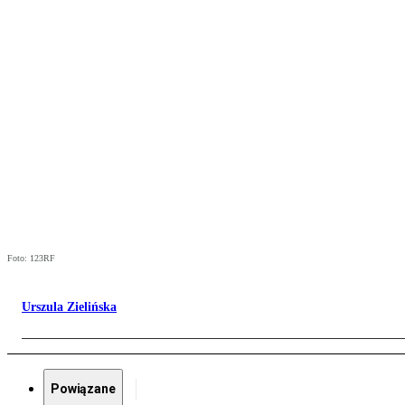
Foto: 123RF
Urszula Zielińska
Powiązane