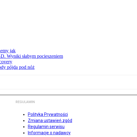
iemy jak
BD. Wyniki słabym pocieszeniem
covery
wody pójdą pod nóż
REGULAMIN
Polityka Prywatności
Zmiana ustawień zgód
Regulamin serwisu
Informacje o nadawcy