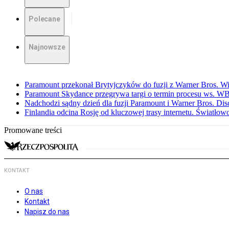
Polecane
Najnowsze
Paramount przekonał Brytyjczyków do fuzji z Warner Bros. W
Paramount Skydance przegrywa targi o termin procesu ws. W
Nadchodzi sądny dzień dla fuzji Paramount i Warner Bros. Dis
Finlandia odcina Rosję od kluczowej trasy internetu. Światło
Promowane treści
KONTAKT
O nas
Kontakt
Napisz do nas