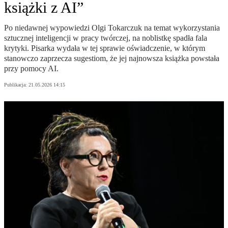
książki z AI”
Po niedawnej wypowiedzi Olgi Tokarczuk na temat wykorzystania
sztucznej inteligencji w pracy twórczej, na noblistkę spadła fala
krytyki. Pisarka wydała w tej sprawie oświadczenie, w którym
stanowczo zaprzecza sugestiom, że jej najnowsza książka powstała
przy pomocy AI.
Publikacja:
21.05.2026 14:15