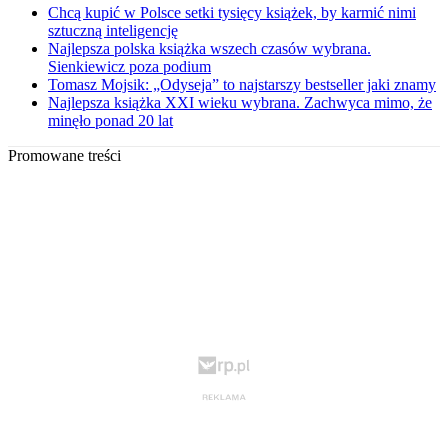
Chcą kupić w Polsce setki tysięcy książek, by karmić nimi
sztuczną inteligencję
Najlepsza polska książka wszech czasów wybrana.
Sienkiewicz poza podium
Tomasz Mojsik: „Odyseja” to najstarszy bestseller jaki znamy
Najlepsza książka XXI wieku wybrana. Zachwyca mimo, że
minęło ponad 20 lat
Promowane treści