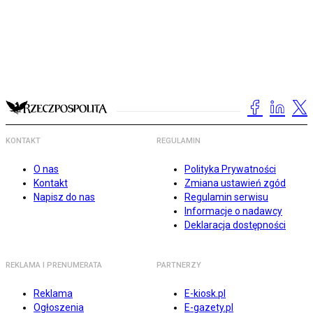
KONTAKT
REGULAMIN
O nas
Polityka Prywatności
Kontakt
Zmiana ustawień zgód
Napisz do nas
Regulamin serwisu
Informacje o nadawcy
Deklaracja dostępności
REKLAMA I PRENUMERATA
PARTNERZY
Reklama
E-kiosk.pl
Ogłoszenia
E-gazety.pl