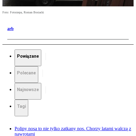
Foto: Fotorzepa, Roman Bosiacki
arb
Powiązane
Polecane
Najnowsze
Tagi
Polipy nosa to nie tylko zatkany nos. Chorzy latami walczą z
nawrotami