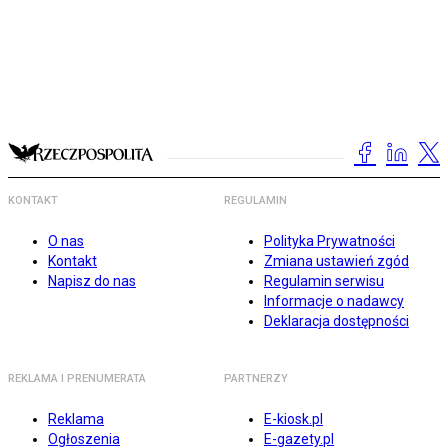
KONTAKT
REGULAMIN
O nas
Polityka Prywatności
Kontakt
Zmiana ustawień zgód
Napisz do nas
Regulamin serwisu
Informacje o nadawcy
Deklaracja dostępności
REKLAMA I PRENUMERATA
PARTNERZY
Reklama
E-kiosk.pl
Ogłoszenia
E-gazety.pl