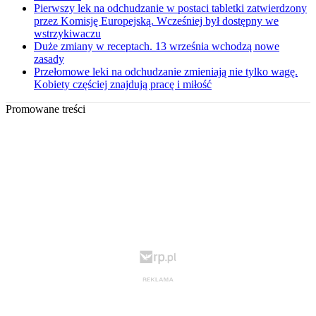
Pierwszy lek na odchudzanie w postaci tabletki zatwierdzony
przez Komisję Europejską. Wcześniej był dostępny we
wstrzykiwaczu
Duże zmiany w receptach. 13 września wchodzą nowe
zasady
Przełomowe leki na odchudzanie zmieniają nie tylko wagę.
Kobiety częściej znajdują pracę i miłość
Promowane treści