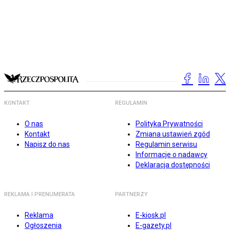
KONTAKT
REGULAMIN
O nas
Polityka Prywatności
Kontakt
Zmiana ustawień zgód
Napisz do nas
Regulamin serwisu
Informacje o nadawcy
Deklaracja dostępności
REKLAMA I PRENUMERATA
PARTNERZY
Reklama
E-kiosk.pl
Ogłoszenia
E-gazety.pl