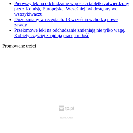
Pierwszy lek na odchudzanie w postaci tabletki zatwierdzony
przez Komisję Europejską. Wcześniej był dostępny we
wstrzykiwaczu
Duże zmiany w receptach. 13 września wchodzą nowe
zasady
Przełomowe leki na odchudzanie zmieniają nie tylko wagę.
Kobiety częściej znajdują pracę i miłość
Promowane treści