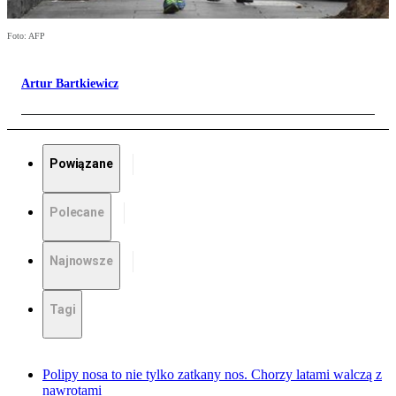
Foto: AFP
Artur Bartkiewicz
Powiązane
Polecane
Najnowsze
Tagi
Polipy nosa to nie tylko zatkany nos. Chorzy latami walczą z
nawrotami