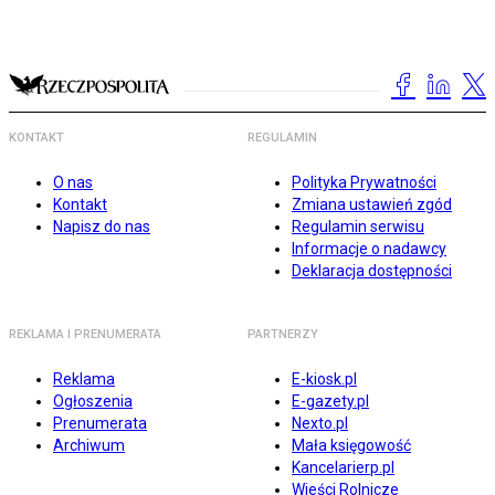
KONTAKT
REGULAMIN
O nas
Polityka Prywatności
Kontakt
Zmiana ustawień zgód
Napisz do nas
Regulamin serwisu
Informacje o nadawcy
Deklaracja dostępności
REKLAMA I PRENUMERATA
PARTNERZY
Reklama
E-kiosk.pl
Ogłoszenia
E-gazety.pl
Prenumerata
Nexto.pl
Archiwum
Mała księgowość
Kancelarierp.pl
Wieści Rolnicze