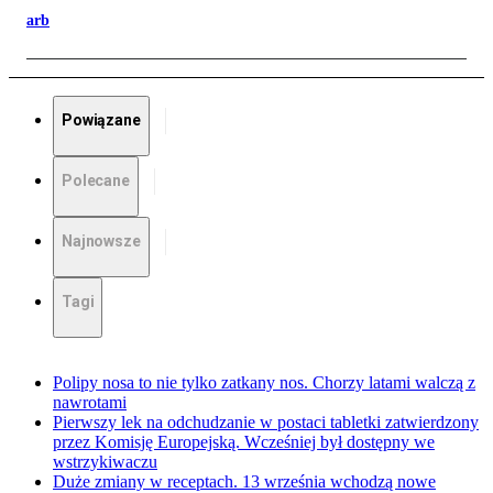
arb
Powiązane
Polecane
Najnowsze
Tagi
Polipy nosa to nie tylko zatkany nos. Chorzy latami walczą z
nawrotami
Pierwszy lek na odchudzanie w postaci tabletki zatwierdzony
przez Komisję Europejską. Wcześniej był dostępny we
wstrzykiwaczu
Duże zmiany w receptach. 13 września wchodzą nowe