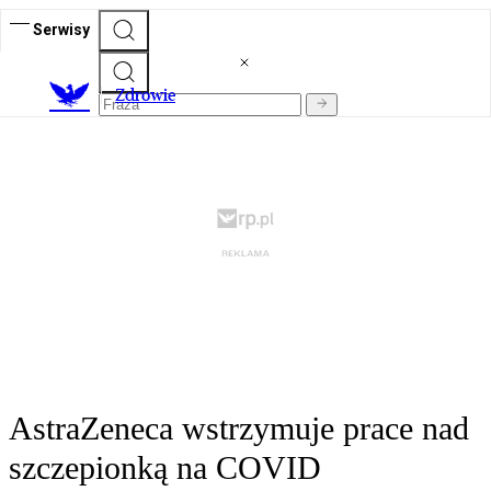
Serwisy
Z
drowie
AstraZeneca wstrzymuje prace nad
szczepionką na COVID