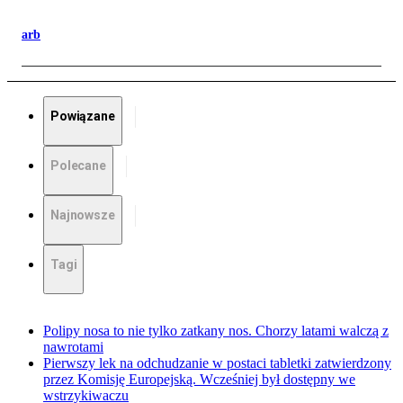
arb
Powiązane
Polecane
Najnowsze
Tagi
Polipy nosa to nie tylko zatkany nos. Chorzy latami walczą z
nawrotami
Pierwszy lek na odchudzanie w postaci tabletki zatwierdzony
przez Komisję Europejską. Wcześniej był dostępny we
wstrzykiwaczu