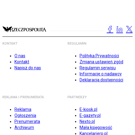
KONTAKT
REGULAMIN
O nas
Polityka Prywatności
Kontakt
Zmiana ustawień zgód
Napisz do nas
Regulamin serwisu
Informacje o nadawcy
Deklaracja dostępności
REKLAMA I PRENUMERATA
PARTNERZY
Reklama
E-kiosk.pl
Ogłoszenia
E-gazety.pl
Prenumerata
Nexto.pl
Archiwum
Mała księgowość
Kancelarierp.pl