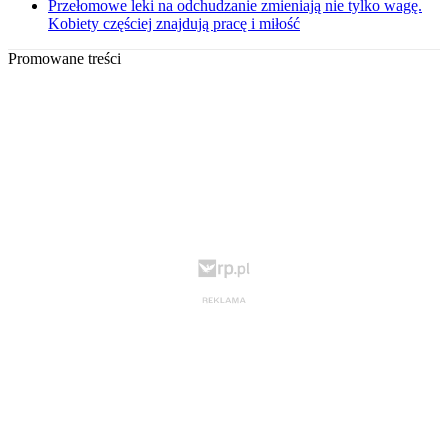
Przełomowe leki na odchudzanie zmieniają nie tylko wagę.
Kobiety częściej znajdują pracę i miłość
Promowane treści