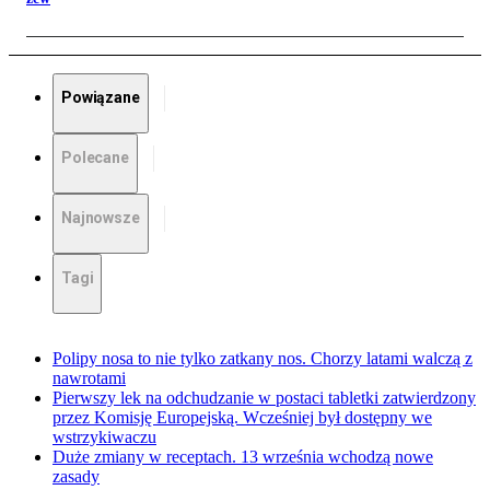
Powiązane
Polecane
Najnowsze
Tagi
Polipy nosa to nie tylko zatkany nos. Chorzy latami walczą z
nawrotami
Pierwszy lek na odchudzanie w postaci tabletki zatwierdzony
przez Komisję Europejską. Wcześniej był dostępny we
wstrzykiwaczu
Duże zmiany w receptach. 13 września wchodzą nowe
zasady