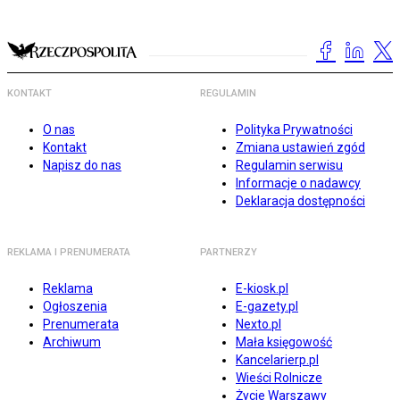
KONTAKT
REGULAMIN
O nas
Polityka Prywatności
Kontakt
Zmiana ustawień zgód
Napisz do nas
Regulamin serwisu
Informacje o nadawcy
Deklaracja dostępności
REKLAMA I PRENUMERATA
PARTNERZY
Reklama
E-kiosk.pl
Ogłoszenia
E-gazety.pl
Prenumerata
Nexto.pl
Archiwum
Mała księgowość
Kancelarierp.pl
Wieści Rolnicze
Życie Warszawy