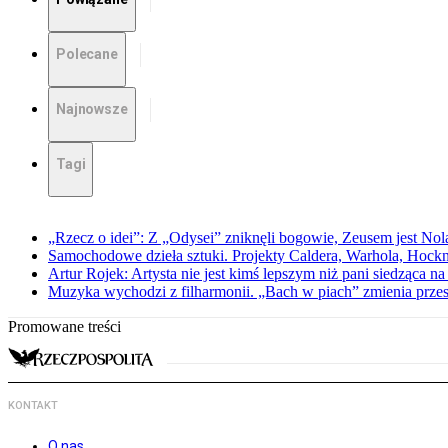
Polecane
Najnowsze
Tagi
„Rzecz o idei”: Z „Odysei” zniknęli bogowie, Zeusem jest Nol
Samochodowe dzieła sztuki. Projekty Caldera, Warhola, Hock
Artur Rojek: Artysta nie jest kimś lepszym niż pani siedząca n
Muzyka wychodzi z filharmonii. „Bach w piach” zmienia przes
Promowane treści
KONTAKT
O nas