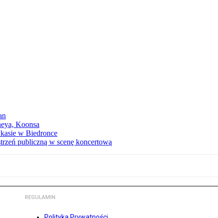
an
neya, Koonsa
a kasie w Biedronce
trzeń publiczną w scenę koncertową
REGULAMIN
Polityka Prywatności