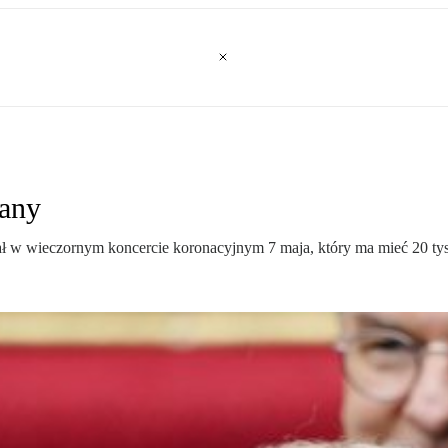
iany
iał w wieczornym koncercie koronacyjnym 7 maja, który ma mieć 20 ty