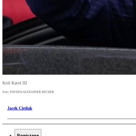
Król Karol III
Foto: PAP/EPA/ALEXANDER BECHER
Jacek Cieślak
Powiązane