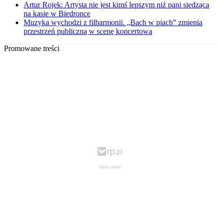
Artur Rojek: Artysta nie jest kimś lepszym niż pani siedząca
na kasie w Biedronce
Muzyka wychodzi z filharmonii. „Bach w piach” zmienia
przestrzeń publiczną w scenę koncertową
Promowane treści