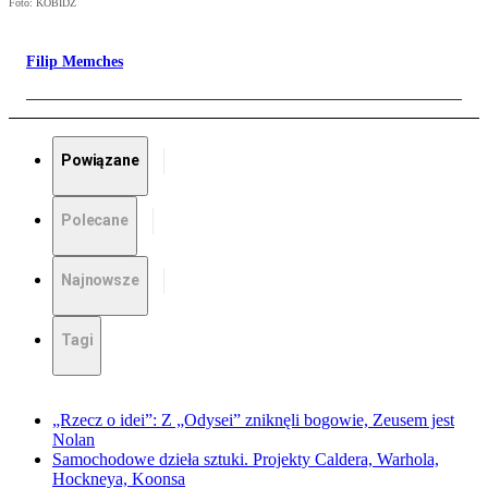
Foto: KOBIDZ
Filip Memches
Powiązane
Polecane
Najnowsze
Tagi
„Rzecz o idei”: Z „Odysei” zniknęli bogowie, Zeusem jest
Nolan
Samochodowe dzieła sztuki. Projekty Caldera, Warhola,
Hockneya, Koonsa