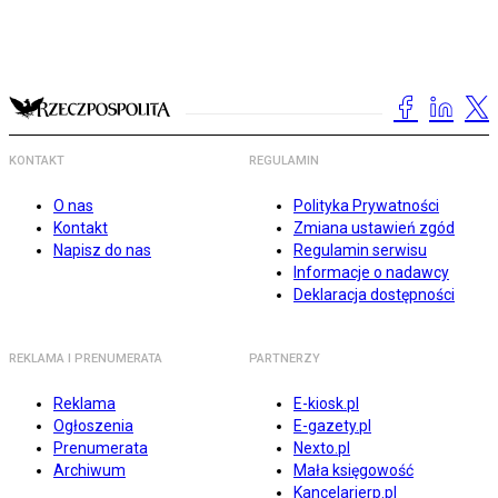
KONTAKT
REGULAMIN
O nas
Polityka Prywatności
Kontakt
Zmiana ustawień zgód
Napisz do nas
Regulamin serwisu
Informacje o nadawcy
Deklaracja dostępności
REKLAMA I PRENUMERATA
PARTNERZY
Reklama
E-kiosk.pl
Ogłoszenia
E-gazety.pl
Prenumerata
Nexto.pl
Archiwum
Mała księgowość
Kancelarierp.pl