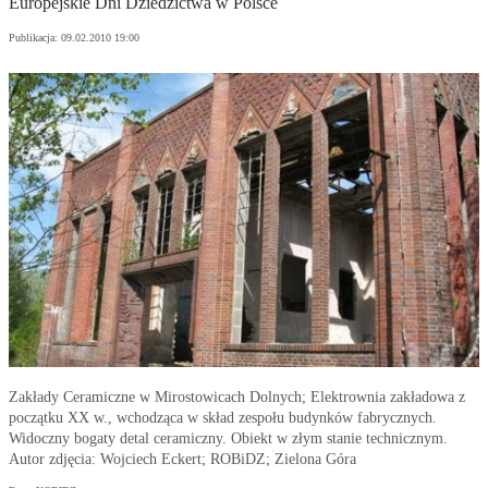
Europejskie Dni Dziedzictwa w Polsce
Publikacja:
09.02.2010 19:00
Zakłady Ceramiczne w Mirostowicach Dolnych; Elektrownia zakładowa z
początku XX w., wchodząca w skład zespołu budynków fabrycznych.
Widoczny bogaty detal ceramiczny. Obiekt w złym stanie technicznym.
Autor zdjęcia: Wojciech Eckert; ROBiDZ; Zielona Góra