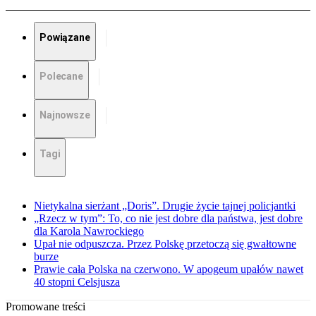
Powiązane
Polecane
Najnowsze
Tagi
Nietykalna sierżant „Doris”. Drugie życie tajnej policjantki
„Rzecz w tym”: To, co nie jest dobre dla państwa, jest dobre
dla Karola Nawrockiego
Upał nie odpuszcza. Przez Polskę przetoczą się gwałtowne
burze
Prawie cała Polska na czerwono. W apogeum upałów nawet
40 stopni Celsjusza
Promowane treści