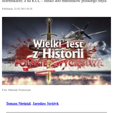
dziennikarze, a na KUL – blisko 400 miłośników polskiego oręża
Publikacja:
22.02.2011 03:26
Foto: Materiały Promocyjne
Tomasz Nieśpiał
,
Jarosław Stróżyk