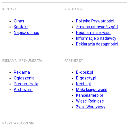
KONTAKT
REGULAMIN
O nas
Polityka Prywatności
Kontakt
Zmiana ustawień zgód
Napisz do nas
Regulamin serwisu
Informacje o nadawcy
Deklaracja dostępności
REKLAMA I PRENUMERATA
PARTNERZY
Reklama
E-kiosk.pl
Ogłoszenia
E-gazety.pl
Prenumerata
Nexto.pl
Archiwum
Mała księgowość
Kancelarierp.pl
Wieści Rolnicze
Życie Warszawy
NASZE WYDARZENIA