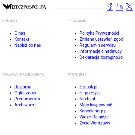
KONTAKT
REGULAMIN
O nas
Polityka Prywatności
Kontakt
Zmiana ustawień zgód
Napisz do nas
Regulamin serwisu
Informacje o nadawcy
Deklaracja dostępności
REKLAMA I PRENUMERATA
PARTNERZY
Reklama
E-kiosk.pl
Ogłoszenia
E-gazety.pl
Prenumerata
Nexto.pl
Archiwum
Mała księgowość
Kancelarierp.pl
Wieści Rolnicze
Życie Warszawy