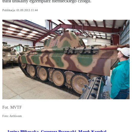
trafił unikalny egzemplarz niemieckiego czołgu.
Publikacja:
01.09.2013 11:44
Fot. MVTF
Foto: Archiwum
Janina Blikowska
,
Grzegorz Byszewski
,
Marek Kozubal