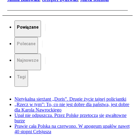
Powiązane
Polecane
Najnowsze
Tagi
Nietykalna sierżant „Doris”. Drugie życie tajnej policjantki
„Rzecz w tym”: To, co nie jest dobre dla państwa, jest dobre
dla Karola Nawrockiego
Upał nie odpuszcza. Przez Polskę przetoczą się gwałtowne
burze
Prawie cała Polska na czerwono. W apogeum upałów nawet
40 stopni Celsjusza