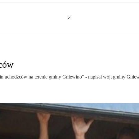
źców
zin uchodźców na terenie gminy Gniewino" - napisał wójt gminy Gnie