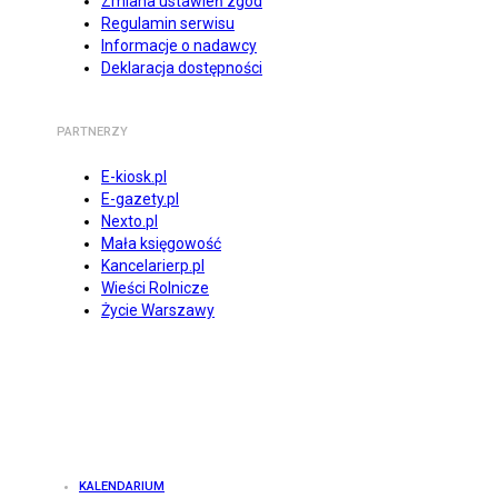
Zmiana ustawień zgód
Regulamin serwisu
Informacje o nadawcy
Deklaracja dostępności
PARTNERZY
E-kiosk.pl
E-gazety.pl
Nexto.pl
Mała księgowość
Kancelarierp.pl
Wieści Rolnicze
Życie Warszawy
KALENDARIUM