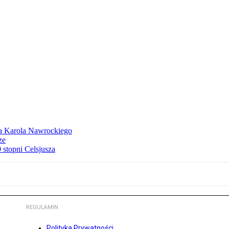
dla Karola Nawrockiego
ze
stopni Celsjusza
REGULAMIN
Polityka Prywatności