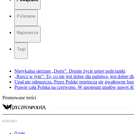
Polecane
Najnowsze
Tagi
Nietykalna sierżant „Doris”. Drugie życie tajnej policjantki
„Rzecz w tym”: To, co nie jest dobre dla państwa, jest dobre 
Upał nie odpuszcza. Przez Polskę przetoczą się gwałtowne bur
Prawie cała Polska na czerwono. W apogeum upałów nawet 40 
Promowane treści
KONTAKT
O nas