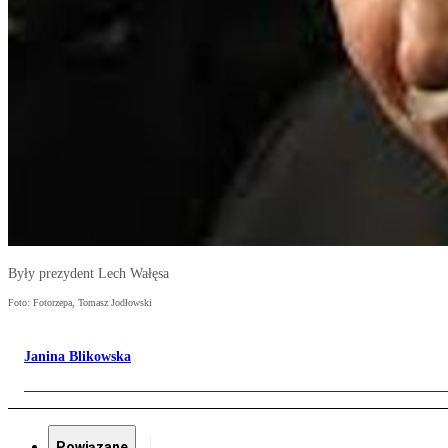
Były prezydent Lech Wałęsa
Foto: Fotorzepa, Tomasz Jodłowski
Janina Blikowska
Powiązane