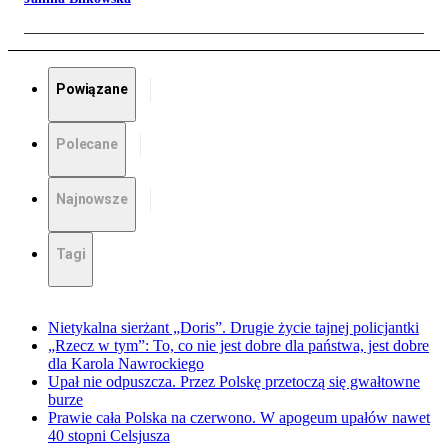
Powiązane
Polecane
Najnowsze
Tagi
Nietykalna sierżant „Doris”. Drugie życie tajnej policjantki
„Rzecz w tym”: To, co nie jest dobre dla państwa, jest dobre
dla Karola Nawrockiego
Upał nie odpuszcza. Przez Polskę przetoczą się gwałtowne
burze
Prawie cała Polska na czerwono. W apogeum upałów nawet
40 stopni Celsjusza