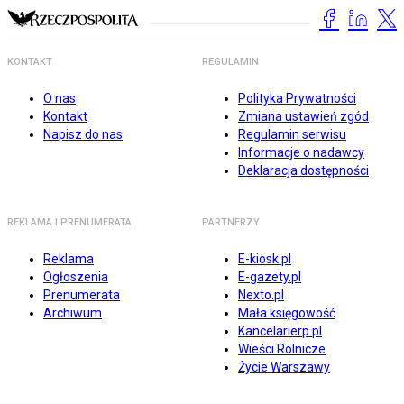
KONTAKT
REGULAMIN
O nas
Polityka Prywatności
Kontakt
Zmiana ustawień zgód
Napisz do nas
Regulamin serwisu
Informacje o nadawcy
Deklaracja dostępności
REKLAMA I PRENUMERATA
PARTNERZY
Reklama
E-kiosk.pl
Ogłoszenia
E-gazety.pl
Prenumerata
Nexto.pl
Archiwum
Mała księgowość
Kancelarierp.pl
Wieści Rolnicze
Życie Warszawy