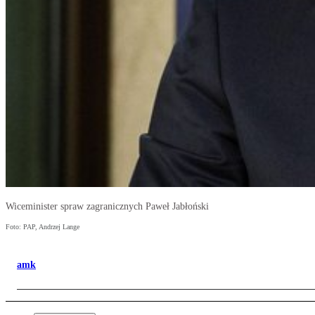
Wiceminister spraw zagranicznych Paweł Jabłoński
Foto: PAP, Andrzej Lange
amk