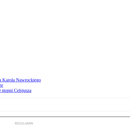
dla Karola Nawrockiego
ze
stopni Celsjusza
REGULAMIN