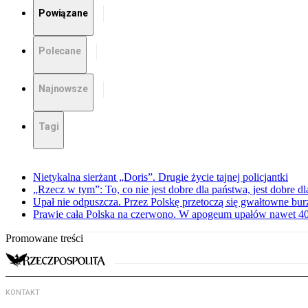
Powiązane
Polecane
Najnowsze
Tagi
Nietykalna sierżant „Doris”. Drugie życie tajnej policjantki
„Rzecz w tym”: To, co nie jest dobre dla państwa, jest dobre 
Upał nie odpuszcza. Przez Polskę przetoczą się gwałtowne bur
Prawie cała Polska na czerwono. W apogeum upałów nawet 40 
Promowane treści
KONTAKT