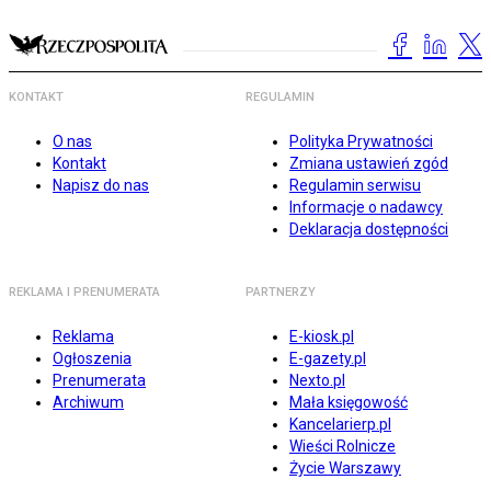
KONTAKT
REGULAMIN
O nas
Polityka Prywatności
Kontakt
Zmiana ustawień zgód
Napisz do nas
Regulamin serwisu
Informacje o nadawcy
Deklaracja dostępności
REKLAMA I PRENUMERATA
PARTNERZY
Reklama
E-kiosk.pl
Ogłoszenia
E-gazety.pl
Prenumerata
Nexto.pl
Archiwum
Mała księgowość
Kancelarierp.pl
Wieści Rolnicze
Życie Warszawy