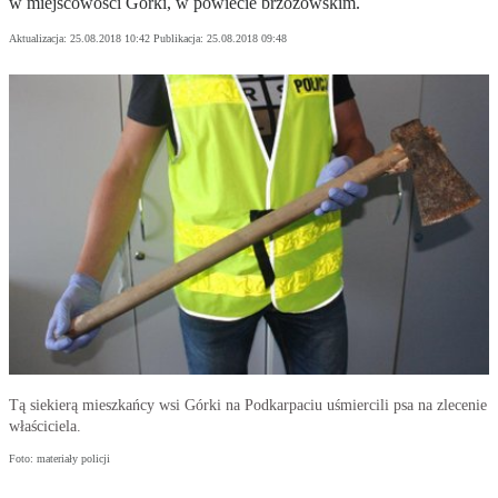
w miejscowości Górki, w powiecie brzozowskim.
Aktualizacja:
25.08.2018 10:42
Publikacja:
25.08.2018 09:48
Tą siekierą mieszkańcy wsi Górki na Podkarpaciu uśmiercili psa na zlecenie
właściciela.
Foto: materiały policji