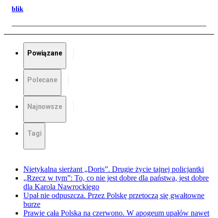
blik
Powiązane
Polecane
Najnowsze
Tagi
Nietykalna sierżant „Doris”. Drugie życie tajnej policjantki
„Rzecz w tym”: To, co nie jest dobre dla państwa, jest dobre
dla Karola Nawrockiego
Upał nie odpuszcza. Przez Polskę przetoczą się gwałtowne
burze
Prawie cała Polska na czerwono. W apogeum upałów nawet