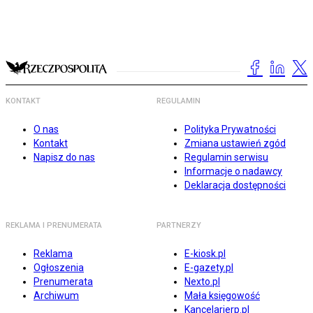
KONTAKT
REGULAMIN
O nas
Polityka Prywatności
Kontakt
Zmiana ustawień zgód
Napisz do nas
Regulamin serwisu
Informacje o nadawcy
Deklaracja dostępności
REKLAMA I PRENUMERATA
PARTNERZY
Reklama
E-kiosk.pl
Ogłoszenia
E-gazety.pl
Prenumerata
Nexto.pl
Archiwum
Mała księgowość
Kancelarierp.pl