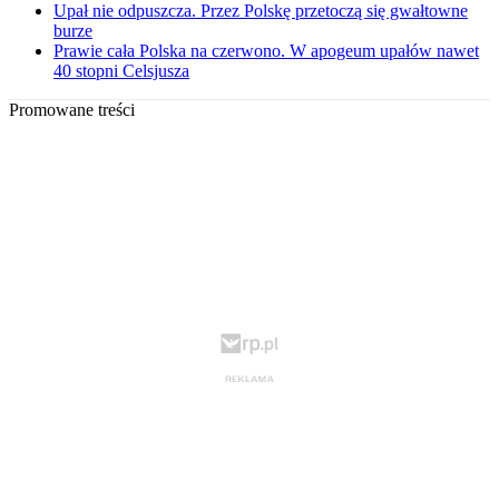
Upał nie odpuszcza. Przez Polskę przetoczą się gwałtowne
burze
Prawie cała Polska na czerwono. W apogeum upałów nawet
40 stopni Celsjusza
Promowane treści