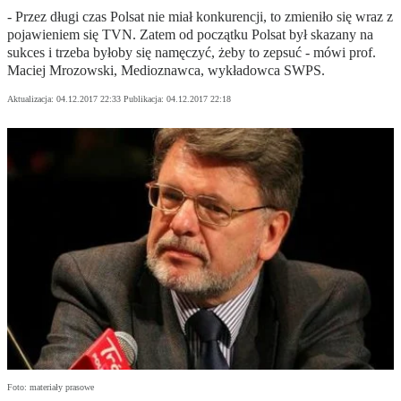
- Przez długi czas Polsat nie miał konkurencji, to zmieniło się wraz z
pojawieniem się TVN. Zatem od początku Polsat był skazany na
sukces i trzeba byłoby się namęczyć, żeby to zepsuć - mówi prof.
Maciej Mrozowski, Medioznawca, wykładowca SWPS.
Aktualizacja:
04.12.2017 22:33
Publikacja:
04.12.2017 22:18
Foto: materiały prasowe