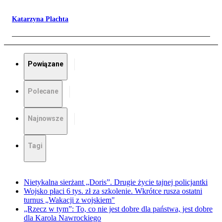
Katarzyna Plachta
Powiązane
Polecane
Najnowsze
Tagi
Nietykalna sierżant „Doris”. Drugie życie tajnej policjantki
Wojsko płaci 6 tys. zł za szkolenie. Wkrótce rusza ostatni
turnus „Wakacji z wojskiem"
„Rzecz w tym”: To, co nie jest dobre dla państwa, jest dobre
dla Karola Nawrockiego