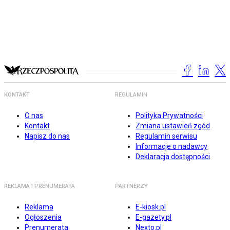
KONTAKT
REGULAMIN
O nas
Polityka Prywatności
Kontakt
Zmiana ustawień zgód
Napisz do nas
Regulamin serwisu
Informacje o nadawcy
Deklaracja dostępności
REKLAMA I PRENUMERATA
PARTNERZY
Reklama
E-kiosk.pl
Ogłoszenia
E-gazety.pl
Prenumerata
Nexto.pl