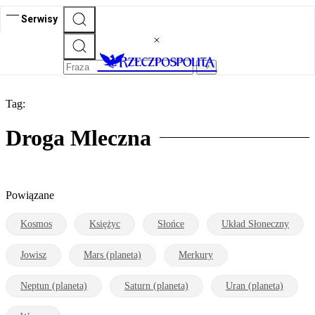
Serwisy
Tag:
Droga Mleczna
Powiązane
Kosmos
Księżyc
Słońce
Układ Słoneczny
Jowisz
Mars (planeta)
Merkury
Neptun (planeta)
Saturn (planeta)
Uran (planeta)