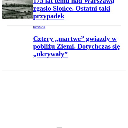
175 lat temu nad Warszawą
zgasło Słońce. Ostatni taki
przypadek
KOSMOS
Cztery „martwe” gwiazdy w
pobliżu Ziemi. Dotychczas się
„ukrywały”