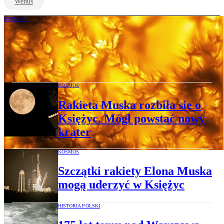
Wenus
KOSMOS
Wykonano najdokładniejsze zdjęcia
Słońca w historii. Tak go jeszcze nie
oglądano
KOSMOS
Rakieta Muska rozbiła się o
Księżyc. Mógł powstać nowy
krater
KOSMOS
Szczątki rakiety Elona Muska
mogą uderzyć w Księżyc
HISTORIA POLSKI