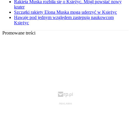
Rakieta Muska rozbiła się o Księżyc. Mógł powstać nowy
krater
Szczątki rakiety Elona Muska mogą uderzyć w Księżyc
Hawaje pod jednym względem zastępują naukowcom
Księżyc
Promowane treści