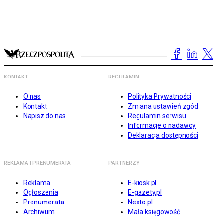
KONTAKT
REGULAMIN
O nas
Polityka Prywatności
Kontakt
Zmiana ustawień zgód
Napisz do nas
Regulamin serwisu
Informacje o nadawcy
Deklaracja dostępności
REKLAMA I PRENUMERATA
PARTNERZY
Reklama
E-kiosk.pl
Ogłoszenia
E-gazety.pl
Prenumerata
Nexto.pl
Archiwum
Mała księgowość