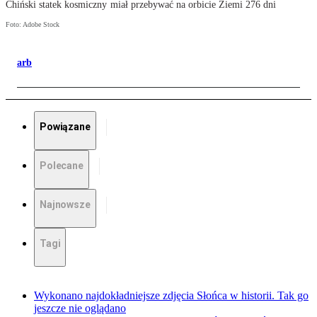
Chiński statek kosmiczny miał przebywać na orbicie Ziemi 276 dni
Foto: Adobe Stock
arb
Powiązane
Polecane
Najnowsze
Tagi
Wykonano najdokładniejsze zdjęcia Słońca w historii. Tak go
jeszcze nie oglądano