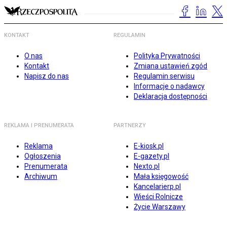
KONTAKT
REGULAMIN
O nas
Polityka Prywatności
Kontakt
Zmiana ustawień zgód
Napisz do nas
Regulamin serwisu
Informacje o nadawcy
Deklaracja dostępności
REKLAMA I PRENUMERATA
PARTNERZY
Reklama
E-kiosk.pl
Ogłoszenia
E-gazety.pl
Prenumerata
Nexto.pl
Archiwum
Mała księgowość
Kancelarierp.pl
Wieści Rolnicze
Życie Warszawy