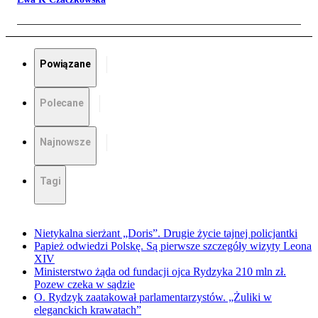
Powiązane
Polecane
Najnowsze
Tagi
Nietykalna sierżant „Doris”. Drugie życie tajnej policjantki
Papież odwiedzi Polskę. Są pierwsze szczegóły wizyty Leona
XIV
Ministerstwo żąda od fundacji ojca Rydzyka 210 mln zł.
Pozew czeka w sądzie
O. Rydzyk zaatakował parlamentarzystów. „Żuliki w
eleganckich krawatach”