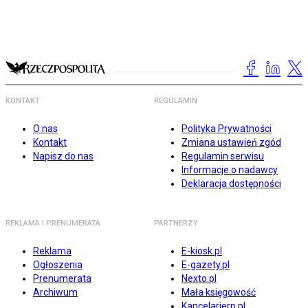
KONTAKT
REGULAMIN
O nas
Polityka Prywatności
Kontakt
Zmiana ustawień zgód
Napisz do nas
Regulamin serwisu
Informacje o nadawcy
Deklaracja dostępności
REKLAMA I PRENUMERATA
PARTNERZY
Reklama
E-kiosk.pl
Ogłoszenia
E-gazety.pl
Prenumerata
Nexto.pl
Archiwum
Mała księgowość
Kancelarierp.pl