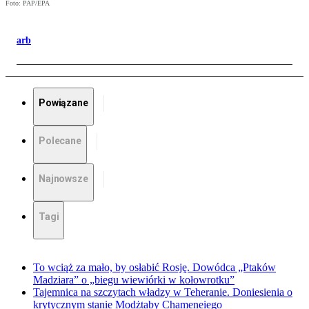
Foto: PAP/EPA
arb
Powiązane
Polecane
Najnowsze
Tagi
To wciąż za mało, by osłabić Rosję. Dowódca „Ptaków
Madziara” o „biegu wiewiórki w kołowrotku”
Tajemnica na szczytach władzy w Teheranie. Doniesienia o
krytycznym stanie Modżtaby Chameneiego