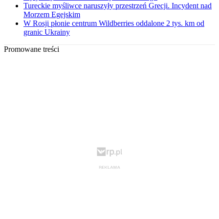
Tureckie myśliwce naruszyły przestrzeń Grecji. Incydent nad
Morzem Egejskim
W Rosji płonie centrum Wildberries oddalone 2 tys. km od
granic Ukrainy
Promowane treści