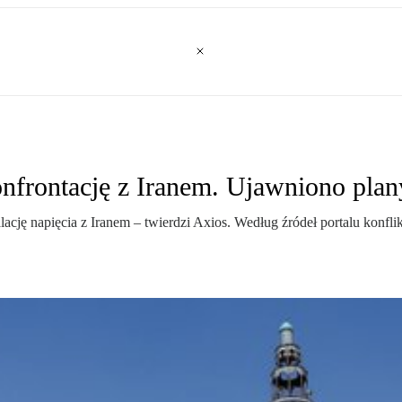
onfrontację z Iranem. Ujawniono pla
ję napięcia z Iranem – twierdzi Axios. Według źródeł portalu konflikt