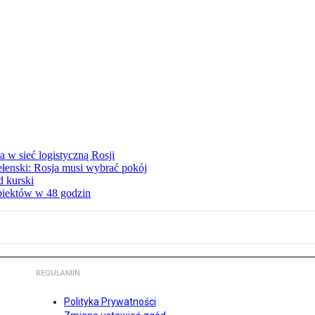
 w sieć logistyczną Rosji
ełenski: Rosja musi wybrać pokój
d kurski
obiektów w 48 godzin
REGULAMIN
Polityka Prywatności