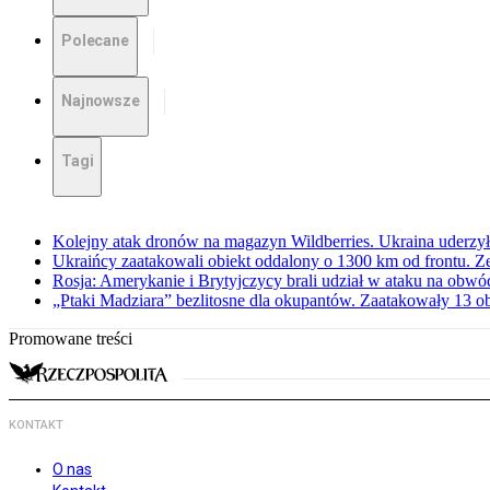
Polecane
Najnowsze
Tagi
Kolejny atak dronów na magazyn Wildberries. Ukraina uderzyła
Ukraińcy zaatakowali obiekt oddalony o 1300 km od frontu. Z
Rosja: Amerykanie i Brytyjczycy brali udział w ataku na obwó
„Ptaki Madziara” bezlitosne dla okupantów. Zaatakowały 13 
Promowane treści
KONTAKT
O nas