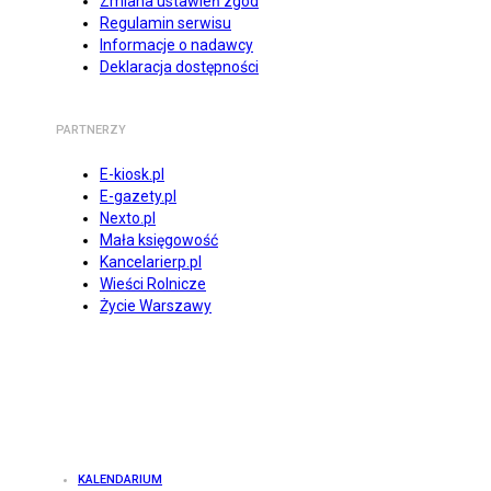
Zmiana ustawień zgód
Regulamin serwisu
Informacje o nadawcy
Deklaracja dostępności
PARTNERZY
E-kiosk.pl
E-gazety.pl
Nexto.pl
Mała księgowość
Kancelarierp.pl
Wieści Rolnicze
Życie Warszawy
KALENDARIUM