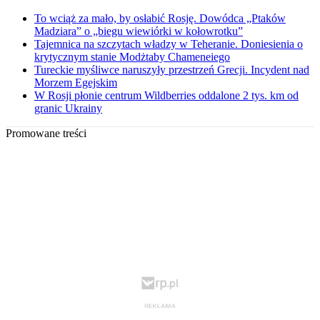
To wciąż za mało, by osłabić Rosję. Dowódca „Ptaków
Madziara” o „biegu wiewiórki w kołowrotku”
Tajemnica na szczytach władzy w Teheranie. Doniesienia o
krytycznym stanie Modżtaby Chameneiego
Tureckie myśliwce naruszyły przestrzeń Grecji. Incydent nad
Morzem Egejskim
W Rosji płonie centrum Wildberries oddalone 2 tys. km od
granic Ukrainy
Promowane treści