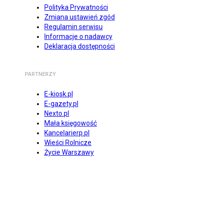
Polityka Prywatności
Zmiana ustawień zgód
Regulamin serwisu
Informacje o nadawcy
Deklaracja dostępności
PARTNERZY
E-kiosk.pl
E-gazety.pl
Nexto.pl
Mała księgowość
Kancelarierp.pl
Wieści Rolnicze
Życie Warszawy