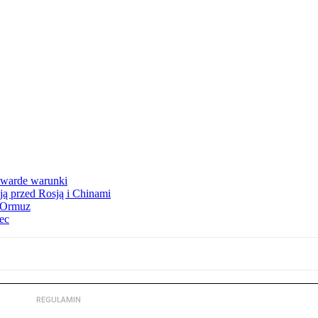
 twarde warunki
ją przed Rosją i Chinami
y Ormuz
iec
REGULAMIN