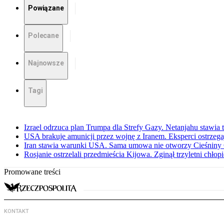
Powiązane
Polecane
Najnowsze
Tagi
Izrael odrzuca plan Trumpa dla Strefy Gazy. Netanjahu stawia
USA brakuje amunicji przez wojnę z Iranem. Eksperci ostrzega
Iran stawia warunki USA. Sama umowa nie otworzy Cieśnin
Rosjanie ostrzelali przedmieścia Kijowa. Zginął trzyletni chłop
Promowane treści
KONTAKT