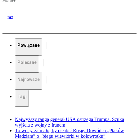
Foto: AFP
mz
Powiązane
Polecane
Najnowsze
Tagi
Najwyższy rangą generał USA ostrzega Trumpa. Szuka
wyjścia z wojny z Iranem
To wciąż za mało, by osłabić Rosję. Dowódca „Ptaków
Madziara” o „biegu wiewiórki w kołowrotku”