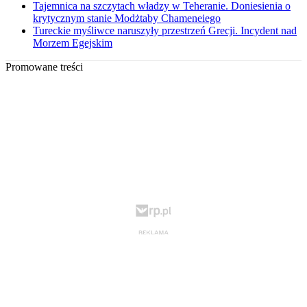
Tajemnica na szczytach władzy w Teheranie. Doniesienia o
krytycznym stanie Modżtaby Chameneiego
Tureckie myśliwce naruszyły przestrzeń Grecji. Incydent nad
Morzem Egejskim
Promowane treści