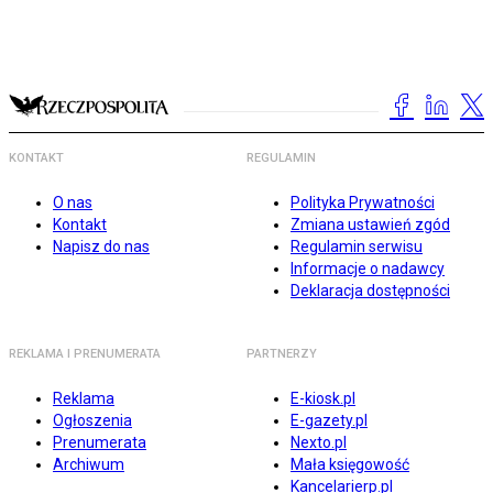
KONTAKT
REGULAMIN
O nas
Polityka Prywatności
Kontakt
Zmiana ustawień zgód
Napisz do nas
Regulamin serwisu
Informacje o nadawcy
Deklaracja dostępności
REKLAMA I PRENUMERATA
PARTNERZY
Reklama
E-kiosk.pl
Ogłoszenia
E-gazety.pl
Prenumerata
Nexto.pl
Archiwum
Mała księgowość
Kancelarierp.pl