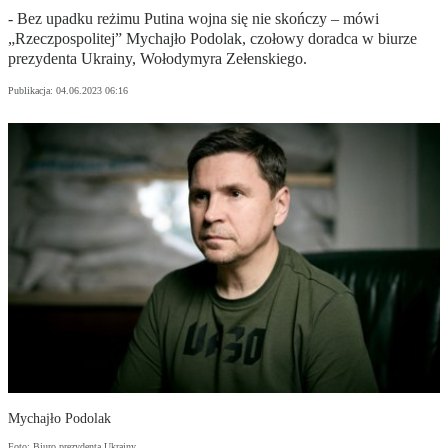
- Bez upadku reżimu Putina wojna się nie skończy – mówi
„Rzeczpospolitej” Mychajło Podolak, czołowy doradca w biurze
prezydenta Ukrainy, Wołodymyra Zełenskiego.
Publikacja:
04.06.2023 06:16
Mychajło Podolak
Foto: Biuro prezydenta Ukrainy