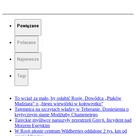
Powiązane
Polecane
Najnowsze
Tagi
To wciąż za mało, by osłabić Rosję. Dowódca „Ptaków
Madziara” o „biegu wiewiórki w kołowrotku”
Tajemnica na szczytach władzy w Teheranie. Doniesienia o
krytycznym stanie Modżtaby Chameneiego
Tureckie myśliwce naruszyły przestrzeń Grecji. Incydent nad
Morzem Egejskim
W Rosji płonie centrum Wildberries oddalone 2 tys. km od