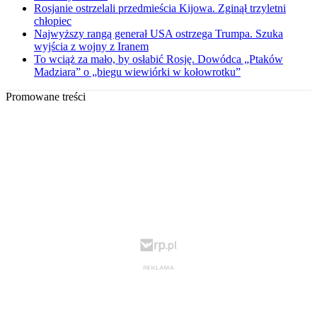
Rosjanie ostrzelali przedmieścia Kijowa. Zginął trzyletni
chłopiec
Najwyższy rangą generał USA ostrzega Trumpa. Szuka
wyjścia z wojny z Iranem
To wciąż za mało, by osłabić Rosję. Dowódca „Ptaków
Madziara” o „biegu wiewiórki w kołowrotku”
Promowane treści