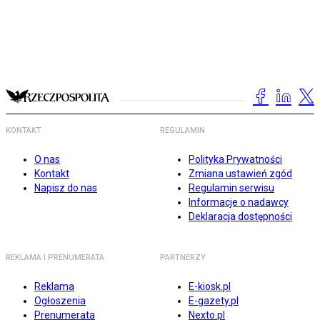
KONTAKT
REGULAMIN
O nas
Polityka Prywatności
Kontakt
Zmiana ustawień zgód
Napisz do nas
Regulamin serwisu
Informacje o nadawcy
Deklaracja dostępności
REKLAMA I PRENUMERATA
PARTNERZY
Reklama
E-kiosk.pl
Ogłoszenia
E-gazety.pl
Prenumerata
Nexto.pl