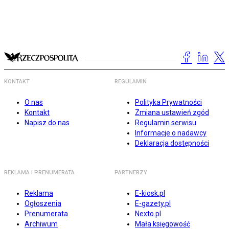
KONTAKT
REGULAMIN
O nas
Polityka Prywatności
Kontakt
Zmiana ustawień zgód
Napisz do nas
Regulamin serwisu
Informacje o nadawcy
Deklaracja dostępności
REKLAMA I PRENUMERATA
PARTNERZY
Reklama
E-kiosk.pl
Ogłoszenia
E-gazety.pl
Prenumerata
Nexto.pl
Archiwum
Mała księgowość