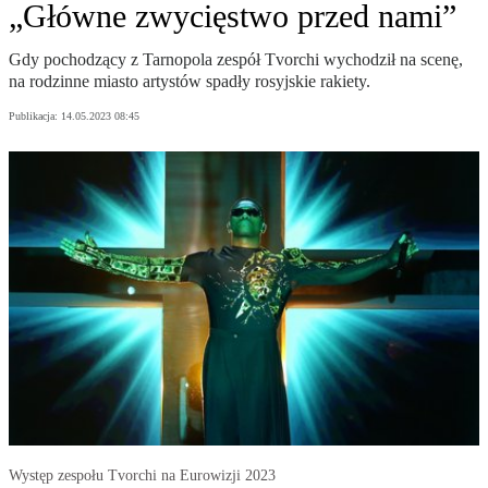
„Główne zwycięstwo przed nami”
Gdy pochodzący z Tarnopola zespół Tvorchi wychodził na scenę,
na rodzinne miasto artystów spadły rosyjskie rakiety.
Publikacja:
14.05.2023 08:45
Występ zespołu Tvorchi na Eurowizji 2023