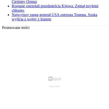
Cieśniny Ormuz
Rosjanie ostrzelali przedmieścia Kijowa. Zginął trzyletni
chłopiec
Najwyższy rangą generał USA ostrzega Trumpa. Szuka
wyjścia z wojny z Iranem
Promowane treści