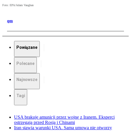
Foto: EPA/Adam Vaughan
qm
Powiązane
Polecane
Najnowsze
Tagi
USA brakuje amunicji przez wojnę z Iranem. Eksperci
ostrzegają przed Rosją i Chinami
Iran stawia warunki USA. Sama umowa nie otworzy