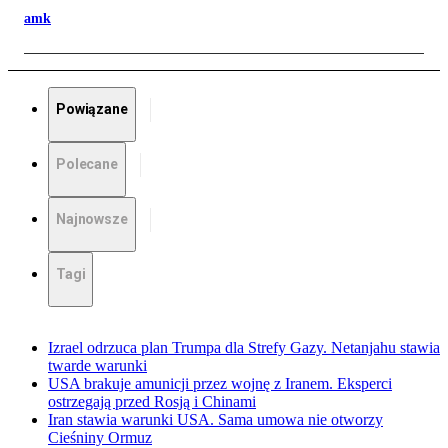
amk
Powiązane
Polecane
Najnowsze
Tagi
Izrael odrzuca plan Trumpa dla Strefy Gazy. Netanjahu stawia
twarde warunki
USA brakuje amunicji przez wojnę z Iranem. Eksperci
ostrzegają przed Rosją i Chinami
Iran stawia warunki USA. Sama umowa nie otworzy
Cieśniny Ormuz