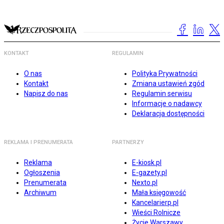
KONTAKT
REGULAMIN
O nas
Polityka Prywatności
Kontakt
Zmiana ustawień zgód
Napisz do nas
Regulamin serwisu
Informacje o nadawcy
Deklaracja dostępności
REKLAMA I PRENUMERATA
PARTNERZY
Reklama
E-kiosk.pl
Ogłoszenia
E-gazety.pl
Prenumerata
Nexto.pl
Archiwum
Mała księgowość
Kancelarierp.pl
Wieści Rolnicze
Życie Warszawy