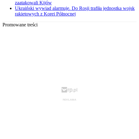
zaatakowali Kijów
Ukraiński wywiad alarmuje. Do Rosji trafiła jednostka wojsk
rakietowych z Korei Północnej
Promowane treści