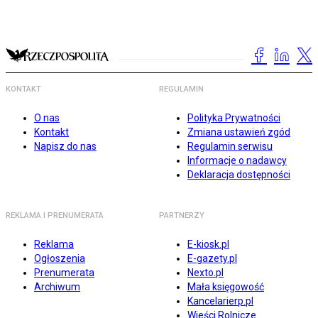
KONTAKT
REGULAMIN
O nas
Polityka Prywatności
Kontakt
Zmiana ustawień zgód
Napisz do nas
Regulamin serwisu
Informacje o nadawcy
Deklaracja dostępności
REKLAMA I PRENUMERATA
PARTNERZY
Reklama
E-kiosk.pl
Ogłoszenia
E-gazety.pl
Prenumerata
Nexto.pl
Archiwum
Mała księgowość
Kancelarierp.pl
Wieści Rolnicze