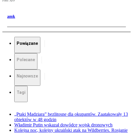
Foto: AFP
amk
Powiązane
Polecane
Najnowsze
Tagi
„Ptaki Madziara” bezlitosne dla okupantów. Zaatakowały 13
obiektów w 48 godzin
Władimir Putin wskazał dowódcę wojsk dronowych
Kolejna noc, kolejny ukraiński atak na Wildberries. Rosjanie