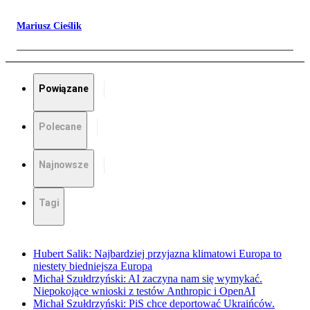
Mariusz Cieślik
Powiązane
Polecane
Najnowsze
Tagi
Hubert Salik: Najbardziej przyjazna klimatowi Europa to
niestety biedniejsza Europa
Michał Szułdrzyński: AI zaczyna nam się wymykać.
Niepokojące wnioski z testów Anthropic i OpenAI
Michał Szułdrzyński: PiS chce deportować Ukraińców.