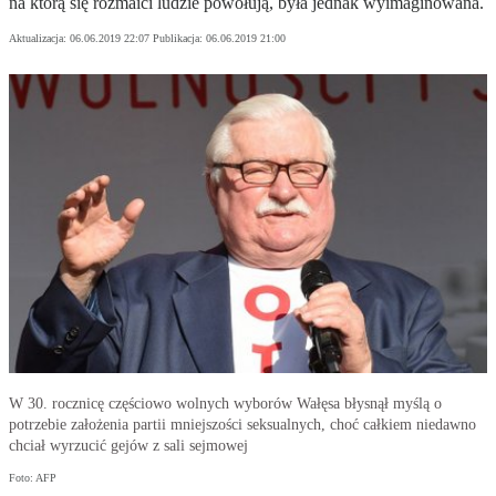
na którą się rozmaici ludzie powołują, była jednak wyimaginowana.
Aktualizacja:
06.06.2019 22:07
Publikacja:
06.06.2019 21:00
W 30. rocznicę częściowo wolnych wyborów Wałęsa błysnął myślą o
potrzebie założenia partii mniejszości seksualnych, choć całkiem niedawno
chciał wyrzucić gejów z sali sejmowej
Foto: AFP