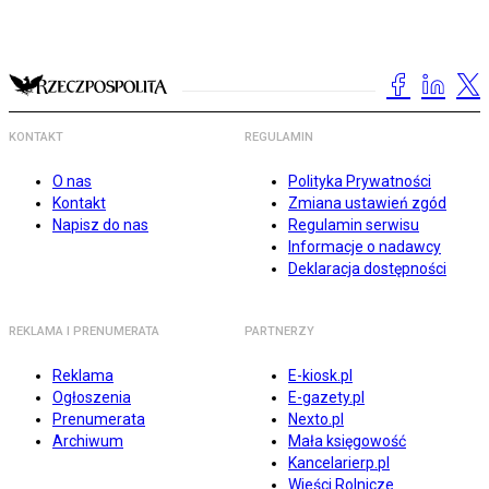
KONTAKT
REGULAMIN
O nas
Polityka Prywatności
Kontakt
Zmiana ustawień zgód
Napisz do nas
Regulamin serwisu
Informacje o nadawcy
Deklaracja dostępności
REKLAMA I PRENUMERATA
PARTNERZY
Reklama
E-kiosk.pl
Ogłoszenia
E-gazety.pl
Prenumerata
Nexto.pl
Archiwum
Mała księgowość
Kancelarierp.pl
Wieści Rolnicze