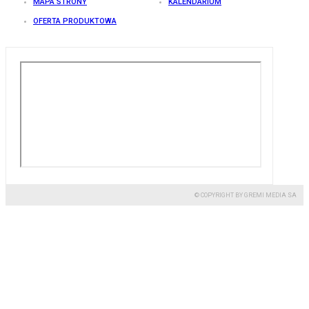
MAPA STRONY
KALENDARIUM
OFERTA PRODUKTOWA
© COPYRIGHT BY GREMI MEDIA SA