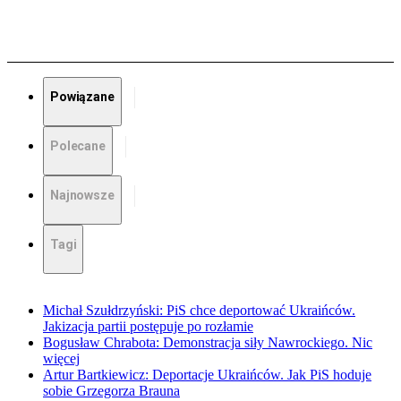
Powiązane
Polecane
Najnowsze
Tagi
Michał Szułdrzyński: PiS chce deportować Ukraińców.
Jakizacja partii postępuje po rozłamie
Bogusław Chrabota: Demonstracja siły Nawrockiego. Nic
więcej
Artur Bartkiewicz: Deportacje Ukraińców. Jak PiS hoduje
sobie Grzegorza Brauna