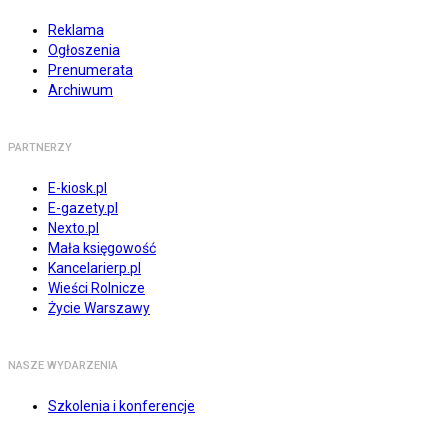
Reklama
Ogłoszenia
Prenumerata
Archiwum
PARTNERZY
E-kiosk.pl
E-gazety.pl
Nexto.pl
Mała księgowość
Kancelarierp.pl
Wieści Rolnicze
Życie Warszawy
NASZE WYDARZENIA
Szkolenia i konferencje