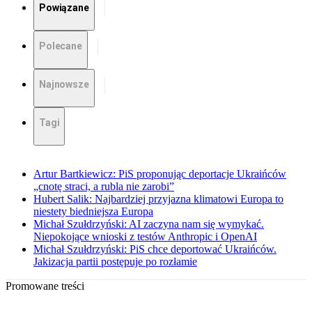
Powiązane
Polecane
Najnowsze
Tagi
Artur Bartkiewicz: PiS proponując deportacje Ukraińców
„cnotę straci, a rubla nie zarobi”
Hubert Salik: Najbardziej przyjazna klimatowi Europa to
niestety biedniejsza Europa
Michał Szułdrzyński: AI zaczyna nam się wymykać.
Niepokojące wnioski z testów Anthropic i OpenAI
Michał Szułdrzyński: PiS chce deportować Ukraińców.
Jakizacja partii postępuje po rozłamie
Promowane treści