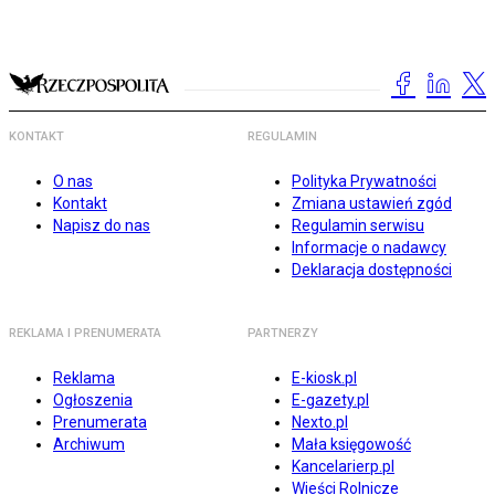
KONTAKT
REGULAMIN
O nas
Polityka Prywatności
Kontakt
Zmiana ustawień zgód
Napisz do nas
Regulamin serwisu
Informacje o nadawcy
Deklaracja dostępności
REKLAMA I PRENUMERATA
PARTNERZY
Reklama
E-kiosk.pl
Ogłoszenia
E-gazety.pl
Prenumerata
Nexto.pl
Archiwum
Mała księgowość
Kancelarierp.pl
Wieści Rolnicze