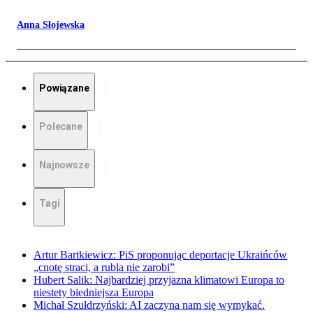
Anna Słojewska
Powiązane
Polecane
Najnowsze
Tagi
Artur Bartkiewicz: PiS proponując deportacje Ukraińców
„cnotę straci, a rubla nie zarobi”
Hubert Salik: Najbardziej przyjazna klimatowi Europa to
niestety biedniejsza Europa
Michał Szułdrzyński: AI zaczyna nam się wymykać.