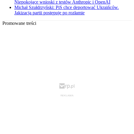
Niepokojące wnioski z testów Anthropic i OpenAI
Michał Szułdrzyński: PiS chce deportować Ukraińców.
Jakizacja partii postępuje po rozłamie
Promowane treści