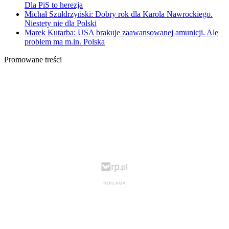
Dla PiS to herezja
Michał Szułdrzyński: Dobry rok dla Karola Nawrockiego.
Niestety nie dla Polski
Marek Kutarba: USA brakuje zaawansowanej amunicji. Ale
problem ma m.in. Polska
Promowane treści