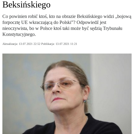
Beksińskiego
Co powinien robić ktoś, kto na obrazie Beksińskiego widzi „bojową
forpocztę UE wkraczającą do Polski”? Odpowiedź jest
nieoczywista, bo w Polsce ktoś taki może być sędzią Trybunału
Konstytucyjnego.
Aktualizacja:
13.07.2021 22:52
Publikacja:
13.07.2021 11:21