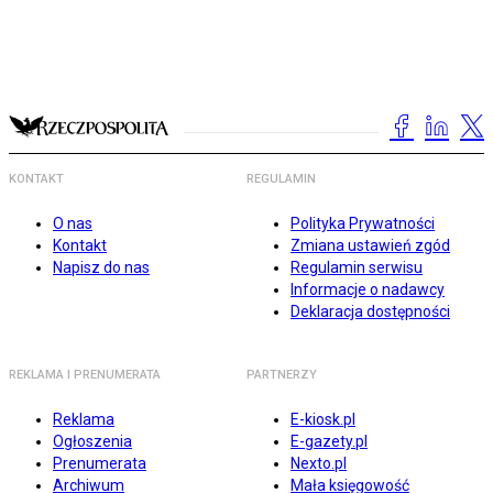
KONTAKT
REGULAMIN
O nas
Polityka Prywatności
Kontakt
Zmiana ustawień zgód
Napisz do nas
Regulamin serwisu
Informacje o nadawcy
Deklaracja dostępności
REKLAMA I PRENUMERATA
PARTNERZY
Reklama
E-kiosk.pl
Ogłoszenia
E-gazety.pl
Prenumerata
Nexto.pl
Archiwum
Mała księgowość