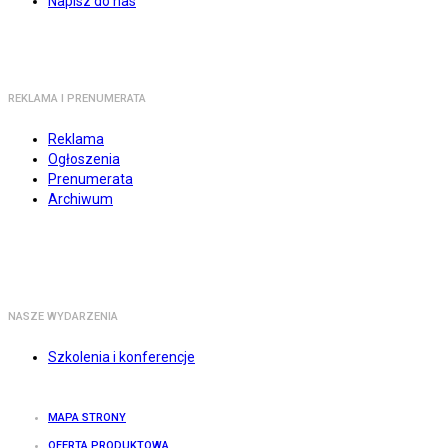
Napisz do nas
REKLAMA I PRENUMERATA
Reklama
Ogłoszenia
Prenumerata
Archiwum
NASZE WYDARZENIA
Szkolenia i konferencje
MAPA STRONY
OFERTA PRODUKTOWA