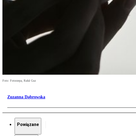
Foto: Fotorzepa, Rafal Guz
Zuzanna Dąbrowska
Powiązane