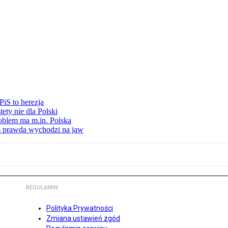
iS to herezja
ety nie dla Polski
oblem ma m.in. Polska
am prawda wychodzi na jaw
REGULAMIN
Polityka Prywatności
Zmiana ustawień zgód