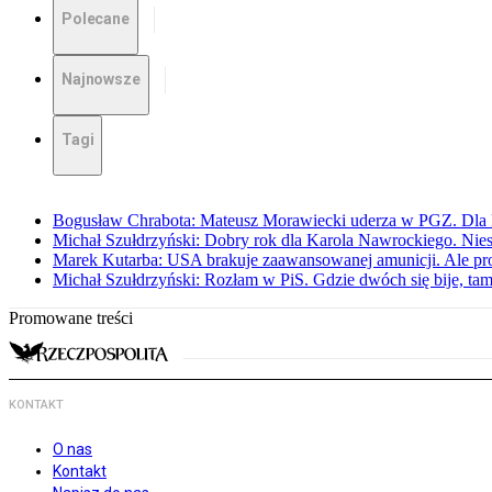
Polecane
Najnowsze
Tagi
Bogusław Chrabota: Mateusz Morawiecki uderza w PGZ. Dla P
Michał Szułdrzyński: Dobry rok dla Karola Nawrockiego. Niest
Marek Kutarba: USA brakuje zaawansowanej amunicji. Ale pr
Michał Szułdrzyński: Rozłam w PiS. Gdzie dwóch się bije, t
Promowane treści
KONTAKT
O nas
Kontakt